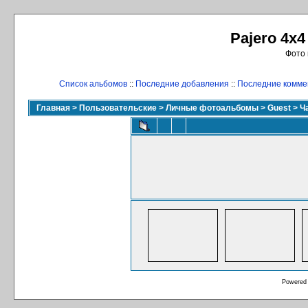
Pajero 4x4
Фото 
Список альбомов
::
Последние добавления
::
Последние комме
Главная
>
Пользовательские
>
Личные фотоальбомы
>
Guest
>
Ч
Powered