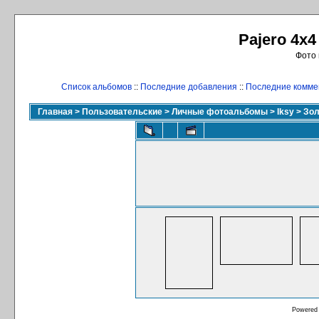
Pajero 4x4
Фото 
Список альбомов
::
Последние добавления
::
Последние комме
Главная
>
Пользовательские
>
Личные фотоальбомы
>
Iksy
>
Зол
Powered