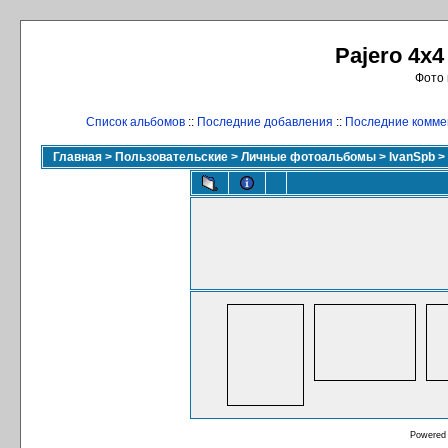
Pajero 4x4
Фото 
Список альбомов
::
Последние добавления
::
Последние комме
Главная
>
Пользовательские
>
Личные фотоальбомы
>
IvanSpb
>
Powered