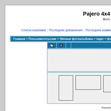
Pajero 4x4
Фото 
Список альбомов
::
Последние добавления
::
Последние комме
Главная
>
Пользовательские
>
Личные фотоальбомы
>
tager
>
фо
Powered