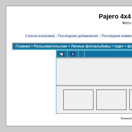
Pajero 4x4
Фото 
Список альбомов
::
Последние добавления
::
Последние комме
Главная
>
Пользовательские
>
Личные фотоальбомы
>
tager
>
фо
Powered