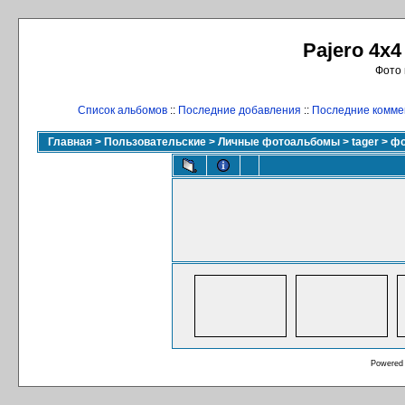
Pajero 4x4
Фото 
Список альбомов
::
Последние добавления
::
Последние комме
Главная
>
Пользовательские
>
Личные фотоальбомы
>
tager
>
фо
Powered