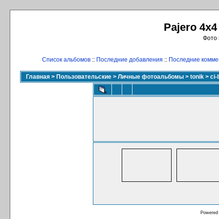
Pajero 4x4
Фото 
Список альбомов
::
Последние добавления
::
Последние комме
Главная
>
Пользовательские
>
Личные фотоальбомы
>
tonik
>
ci-
Powered