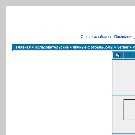
Список альбомов
::
Последние 
Главная
>
Пользовательские
>
Личные фотоальбомы
>
Verner
>
V