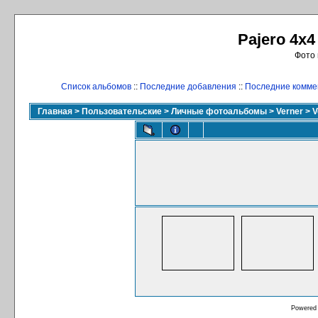
Pajero 4x4
Фото 
Список альбомов
::
Последние добавления
::
Последние комме
Главная
>
Пользовательские
>
Личные фотоальбомы
>
Verner
>
V
Powered