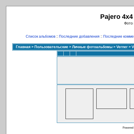
Pajero 4x4
Фото 
Список альбомов
::
Последние добавления
::
Последние комме
Главная
>
Пользовательские
>
Личные фотоальбомы
>
Verner
>
V
Powered