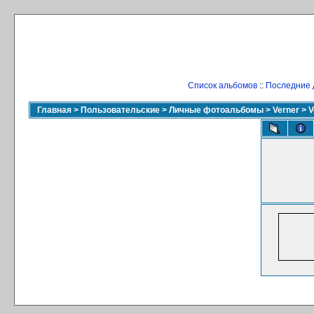
Список альбомов
::
Последние 
Главная
>
Пользовательские
>
Личные фотоальбомы
>
Verner
>
V