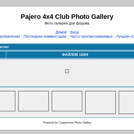
Pajero 4x4 Club Photo Gallery
Фото галерея для форума
Домой
::
Вход
добавления
::
Последние комментарии
::
Часто просматриваемые
::
Лучшие по
erner
ФАЙЛОВ 10/69
Powered by
Coppermine Photo Gallery