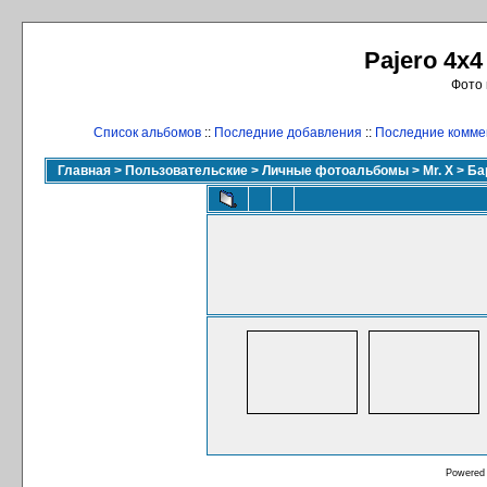
Pajero 4x4
Фото 
Список альбомов
::
Последние добавления
::
Последние комме
Главная
>
Пользовательские
>
Личные фотоальбомы
>
Mr. X
>
Ба
Powered