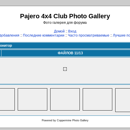
Pajero 4x4 Club Photo Gallery
Фото галерея для форума
Домой
::
Вход
добавления
::
Последние комментарии
::
Часто просматриваемые
::
Лучшие по
онитор
ФАЙЛОВ 11/13
Powered by
Coppermine Photo Gallery