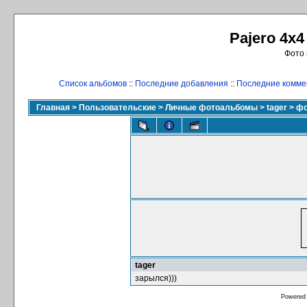
Pajero 4x4
Фото 
Список альбомов
::
Последние добавления
::
Последние комме
Главная
>
Пользовательские
>
Личные фотоальбомы
>
tager
>
фо
tager
зарылся)))
Powered