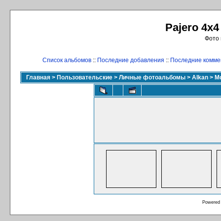
Pajero 4x4
Фото 
Список альбомов
::
Последние добавления
::
Последние комме
Главная
>
Пользовательские
>
Личные фотоальбомы
>
Alkan
>
М
Powered