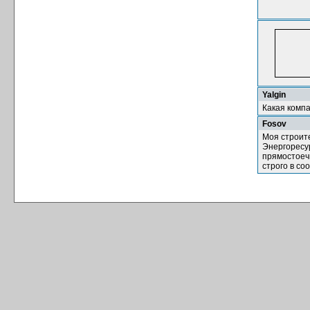
Yalgin
Какая комп
Fosov
Моя строит
Энергорес
прямостоеч
строго в со