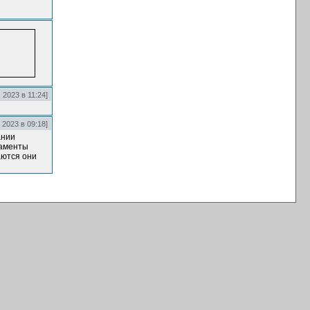
, 2023 в 11:24]
, 2023 в 09:18]
ании
даменты
аются они