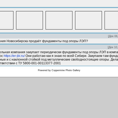
[Дек 06
ания Новосибирска продаёт фундаменты под опоры ЛЭП?
[Дек 10
ельная компания закупает периодически фундаменты под опоры ЛЭП в комп
урс
https://er-jbi.ru/
Они работаю как я знаю по всей Сибири. Закупаем там фун
ные и с наклонной стойкой под металлические свободностоящие опоры. Дел
ответствии с ТУ 5800-001-00113377-2001
Powered by
Coppermine Photo Gallery