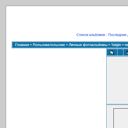
Список альбомов
::
Последние 
Главная
>
Пользовательские
>
Личные фотоальбомы
>
Yalgin
>
n