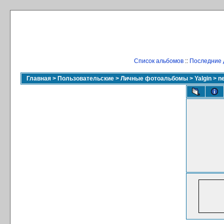
Список альбомов
::
Последние 
Главная
>
Пользовательские
>
Личные фотоальбомы
>
Yalgin
>
n