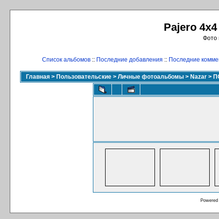
Pajero 4x4
Фото 
Список альбомов
::
Последние добавления
::
Последние комме
Главная
>
Пользовательские
>
Личные фотоальбомы
>
Nazar
>
П
Powered