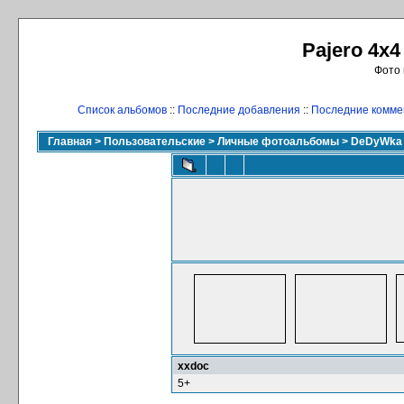
Pajero 4x4
Фото 
Список альбомов
::
Последние добавления
::
Последние комме
Главная
>
Пользовательские
>
Личные фотоальбомы
>
DeDyWka
xxdoc
5+