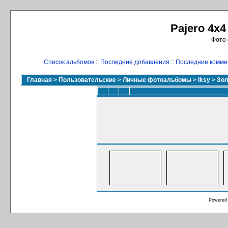
Pajero 4x4
Фото 
Список альбомов
::
Последние добавления
::
Последние комме
Главная
>
Пользовательские
>
Личные фотоальбомы
>
Iksy
>
Зол
Powered