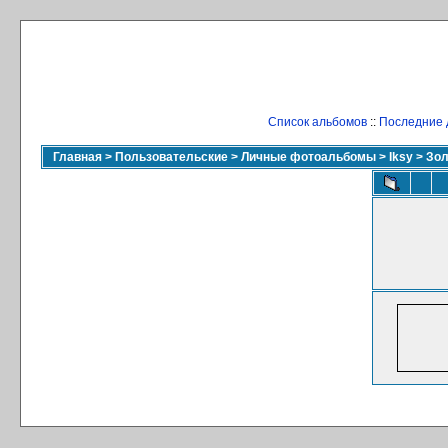
Список альбомов
::
Последние 
Главная
>
Пользовательские
>
Личные фотоальбомы
>
Iksy
>
Зол