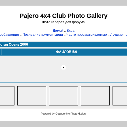
Pajero 4x4 Club Photo Gallery
Фото галерея для форума
Домой
::
Вход
добавления
::
Последние комментарии
::
Часто просматриваемые
::
Лучшие по
отая Осень 2006
ФАЙЛОВ 5/9
Powered by
Coppermine Photo Gallery