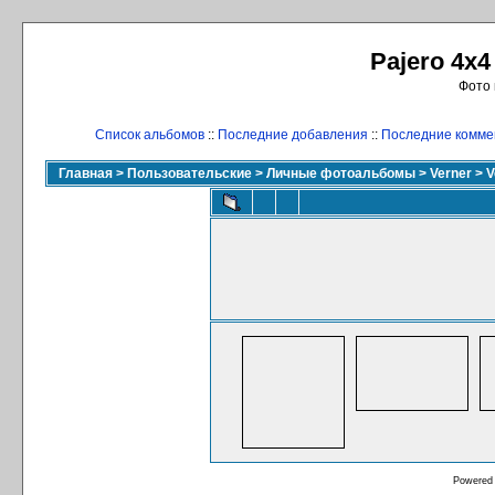
Pajero 4x4
Фото 
Список альбомов
::
Последние добавления
::
Последние комме
Главная
>
Пользовательские
>
Личные фотоальбомы
>
Verner
>
V
Powered