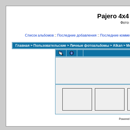
Pajero 4x4
Фото 
Список альбомов
::
Последние добавления
::
Последние комме
Главная
>
Пользовательские
>
Личные фотоальбомы
>
Alkan
>
М
Powered