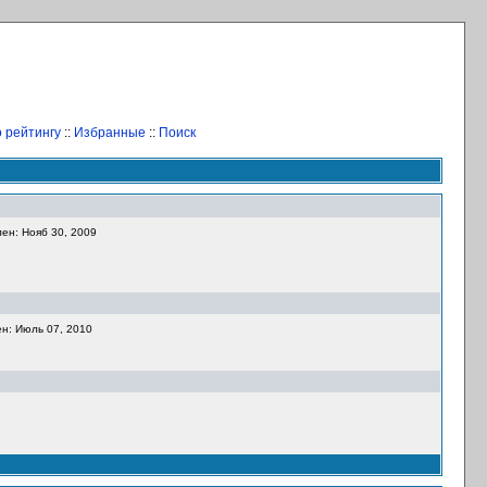
 рейтингу
::
Избранные
::
Поиск
ен: Нояб 30, 2009
н: Июль 07, 2010