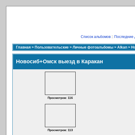
Список альбомов
::
Последние 
Главная
>
Пользовательские
>
Личные фотоальбомы
>
Alkan
>
Н
Новосиб+Омск выезд в Каракан
Просмотров: 116
Просмотров: 113