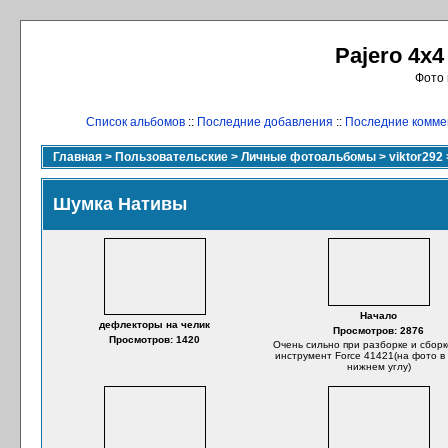
Pajero 4x4
Фото 
Список альбомов
::
Последние добавления
::
Последние комме
Главная
>
Пользовательские
>
Личные фотоальбомы
>
viktor292
Шумка Нативы
Начало
дефлекторы на челик
Просмотров: 2876
Просмотров: 1420
Очень сильно при разборке и сборк
инструмент Force 41421(на фото в
нижнем углу)