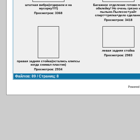
штатная вибра(отдираем и на
Багажное отделение готово п
мусорку!!!!!)
обклейку! Но очень грязно 
пыльно.Пылесос+уайт
Просмотров: 3368
спирт+тряпка=дело сделанн
Просмотров: 3418
левая задняя стойка
Просмотров: 2983
правая задняя стойка(остались клипсы
когда снимал пластик)
Просмотров: 2934
Файлов: 89 / Страниц: 8
Powered