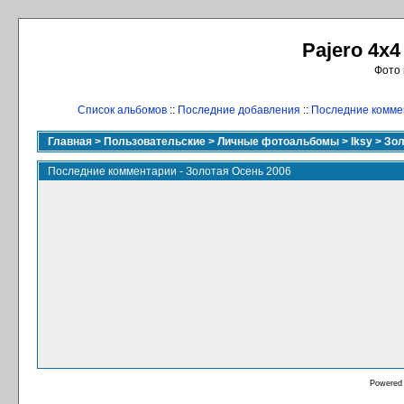
Pajero 4x4
Фото 
Список альбомов
::
Последние добавления
::
Последние комме
Главная
>
Пользовательские
>
Личные фотоальбомы
>
Iksy
>
Зол
Последние комментарии - Золотая Осень 2006
Powered