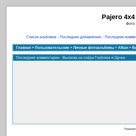
Pajero 4x4
Фото 
Список альбомов
::
Последние добавления
::
Последние комме
Главная
>
Пользовательские
>
Личные фотоальбомы
>
Alkan
>
В
Последние комментарии - Вылазка на озёра Глубокое и Щучье
Powered