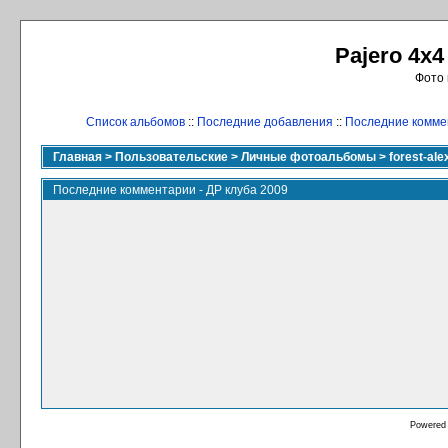
Pajero 4x4
Фото 
Список альбомов
::
Последние добавления
::
Последние комме
Главная
>
Пользовательские
>
Личные фотоальбомы
>
forest-ale
Последние комментарии - ДР клуба 2009
Powered