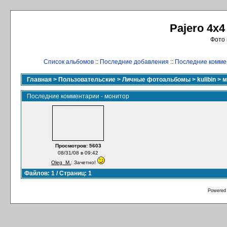
Pajero 4x4
Фото 
Список альбомов
::
Последние добавления
::
Последние комме
Главная
>
Пользовательские
>
Личные фотоальбомы
>
kulibin
>
м
Последние комментарии - монитор
Просмотров: 5603
08/31/08 в 09:42
Oleg_M.
: Зачетно!
Файлов: 1 / Страниц: 1
Powered