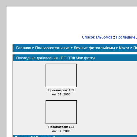
Список альбомов
::
Последние 
Главная
>
Пользовательские
>
Личные фотоальбомы
>
Nazar
>
П
Последние добавления - ПС ПТФ Мои фотки
Просмотров: 199
Авг 01, 2006
Просмотров: 182
Авг 01, 2006