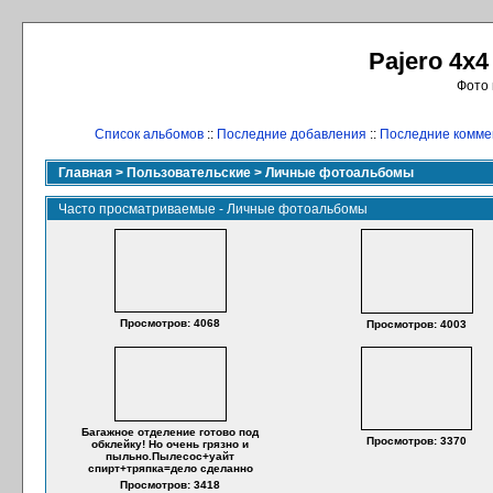
Pajero 4x4
Фото 
Список альбомов
::
Последние добавления
::
Последние комме
Главная
>
Пользовательские
>
Личные фотоальбомы
Часто просматриваемые - Личные фотоальбомы
Просмотров: 4068
Просмотров: 4003
Багажное отделение готово под
Просмотров: 3370
обклейку! Но очень грязно и
пыльно.Пылесос+уайт
спирт+тряпка=дело сделанно
Просмотров: 3418