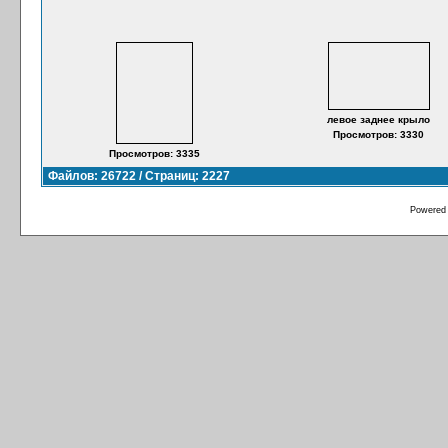
левое заднее крыло
Просмотров: 3330
Просмотров: 3335
Файлов: 26722 / Страниц: 2227
Powered