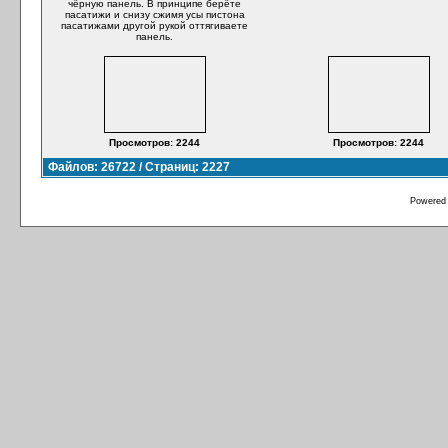
чёрную панель. В принципе берёте
пасатижи и снизу сжимя усы пистона
пасатижами другой рукой оттягиваете
панель.
Просмотров: 2244
Просмотров: 2244
Файлов: 26722 / Страниц: 2227
Powered