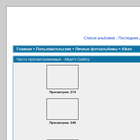
Список альбомов
::
Последние 
Главная
>
Пользовательские
>
Личные фотоальбомы
>
Alkan
Часто просматриваемые - Alkan's Gallery
Просмотров: 274
Просмотров: 248