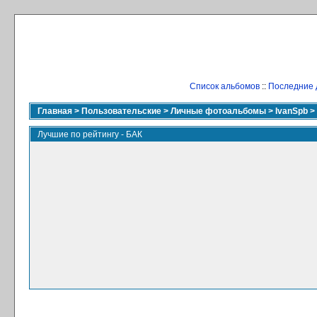
Список альбомов
::
Последние 
Главная
>
Пользовательские
>
Личные фотоальбомы
>
IvanSpb
>
Лучшие по рейтингу - БАК